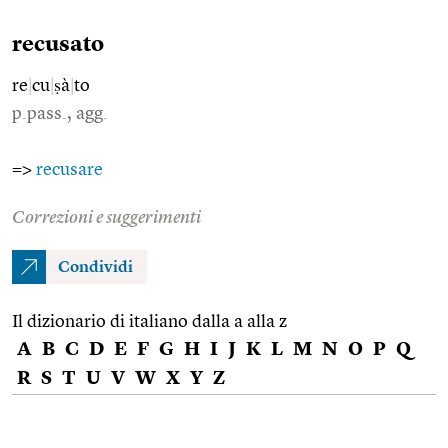
recusato
re
|
cu
|
ṣà
|
to
p.pass., agg.
=>
recusare
Correzioni e suggerimenti
Condividi
Il dizionario di italiano dalla a alla z
A
B
C
D
E
F
G
H
I
J
K
L
M
N
O
P
Q
R
S
T
U
V
W
X
Y
Z