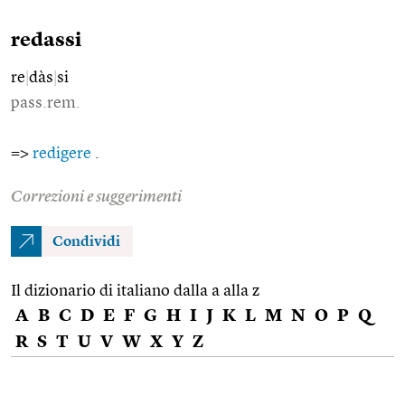
redassi
re
|
dàs
|
si
pass.rem.
=>
redigere
.
Correzioni e suggerimenti
Condividi
Il dizionario di italiano dalla a alla z
A
B
C
D
E
F
G
H
I
J
K
L
M
N
O
P
Q
R
S
T
U
V
W
X
Y
Z