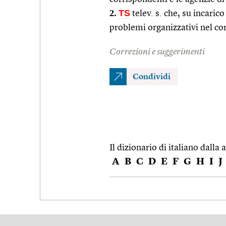
2.
TS
telev. s. che, su incarico
problemi organizzativi nel c
Correzioni e suggerimenti
Condividi
Il dizionario di italiano dalla a
A
B
C
D
E
F
G
H
I
J