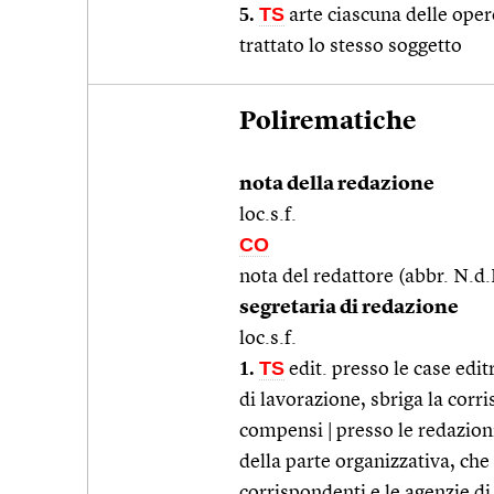
5.
TS
arte ciascuna delle opere
trattato lo stesso soggetto
Polirematiche
nota della redazione
loc.s.f.
CO
nota del redattore (abbr. N.d.
segretaria di redazione
loc.s.f.
1.
TS
edit. presso le case edit
di lavorazione, sbriga la cor
compensi | presso le redazioni
della parte organizzativa, che 
corrispondenti e le agenzie d