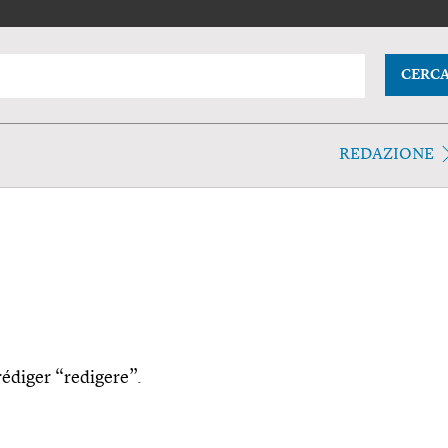
CERC
REDAZIONE
 rédiger “redigere”.