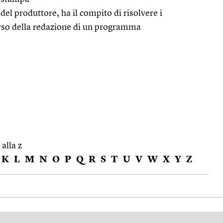
 del produttore, ha il compito di risolvere i
orso della redazione di un programma
 alla z
K
L
M
N
O
P
Q
R
S
T
U
V
W
X
Y
Z