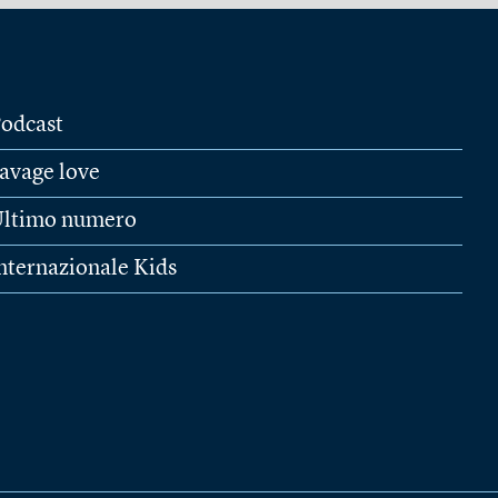
odcast
avage love
ltimo numero
nternazionale Kids