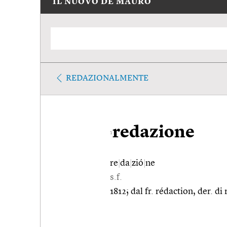
IL NUOVO DE MAURO
REDAZIONALMENTE
redazione
1
re
|
da
|
zió
|
ne
s.f.
1812; dal fr. rédaction, der. di