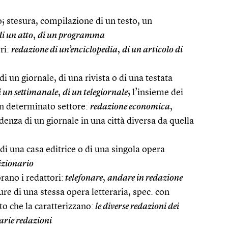
to; stesura, compilazione di un testo, un
i un atto
,
di un programma
ori:
redazione di un’enciclopedia
,
di un articolo di
i un giornale, di una rivista o di una testata
i un settimanale
,
di un telegiornale
; l’insieme dei
un determinato settore:
redazione economica
,
ndenza di un giornale in una città diversa da quella
di una casa editrice o di una singola opera
izionario
orano i redattori:
telefonare
,
andare in redazione
sure di una stessa opera letteraria, spec. con
to che la caratterizzano:
le diverse redazioni dei
arie redazioni