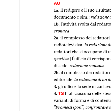
AU
1a.
il redigere e il suo risulta
documento e sim.:
redazione d
1b.
l’attività svolta dai redatt
cronaca
2a.
il complesso dei redattori d
radiotelevisiva:
la redazione d
redattori che si occupano di 
sportiva
|
l’ufficio di corrispo
di sede:
redazione romana
2b.
il complesso dei redattori 
editoriale:
la redazione di un d
3.
gli uffici e la sede in cui lav
4.
TS
filol. ciascuna delle ste
varianti di forma e di contenu
"Promessi sposi"
,
confrontare v