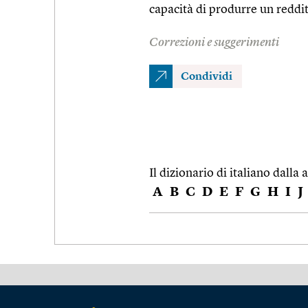
capacità di produrre un reddi
Correzioni e suggerimenti
Condividi
Il dizionario di italiano dalla a
A
B
C
D
E
F
G
H
I
J