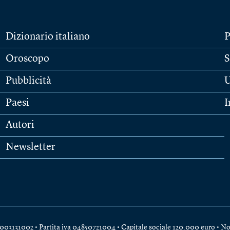
Dizionario italiano
P
Oroscopo
S
Pubblicità
U
Paesi
I
Autori
Newsletter
e 04003131002 • Partita iva 04850721004 • Capitale sociale 120.000 euro •
No