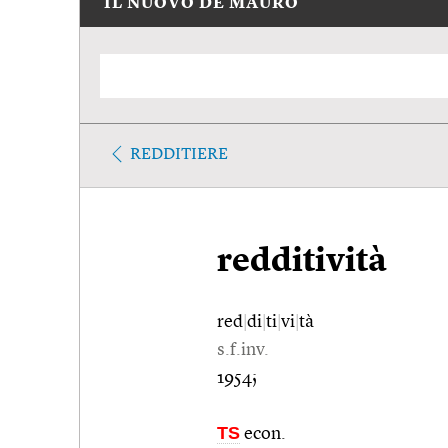
IL NUOVO DE MAURO
REDDITIERE
redditività
red
|
di
|
ti
|
vi
|
tà
s.f.inv.
1954;
TS
econ.