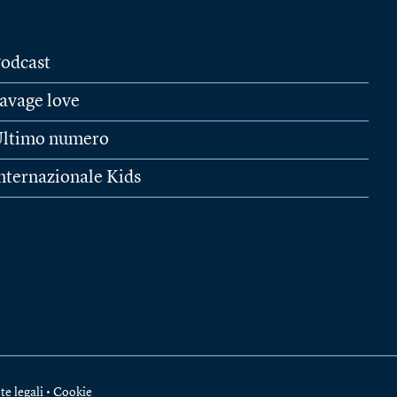
odcast
avage love
ltimo numero
nternazionale Kids
te legali
•
Cookie