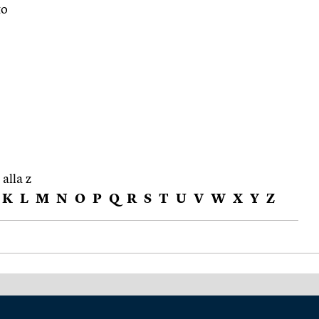
to
 alla z
K
L
M
N
O
P
Q
R
S
T
U
V
W
X
Y
Z