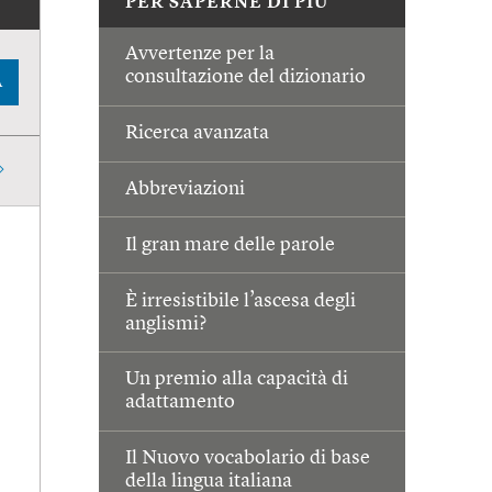
PER SAPERNE DI PIÙ
Avvertenze per la
consultazione del dizionario
A
Ricerca avanzata
Abbreviazioni
Il gran mare delle parole
È irresistibile l’ascesa degli
anglismi?
Un premio alla capacità di
adattamento
Il Nuovo vocabolario di base
della lingua italiana