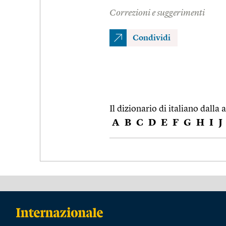
Correzioni e suggerimenti
Condividi
Il dizionario di italiano dalla a
A
B
C
D
E
F
G
H
I
J