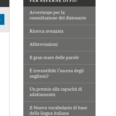
PER SAPERNE DI PIÙ
Avvertenze per la
consultazione del dizionario
A
Ricerca avanzata
Abbreviazioni
Il gran mare delle parole
È irresistibile l’ascesa degli
anglismi?
Un premio alla capacità di
adattamento
Il Nuovo vocabolario di base
della lingua italiana