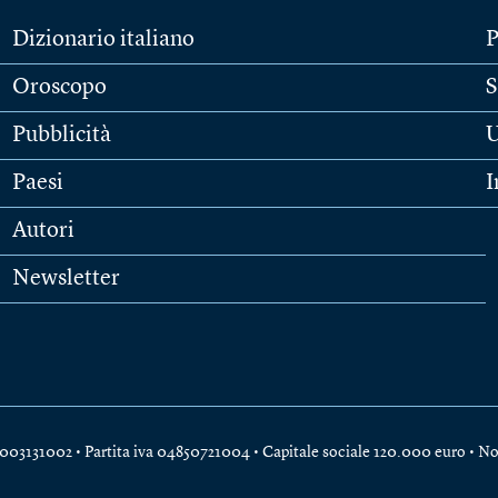
Dizionario italiano
P
Oroscopo
S
Pubblicità
U
Paesi
I
Autori
Newsletter
e 04003131002 • Partita iva 04850721004 • Capitale sociale 120.000 euro •
No