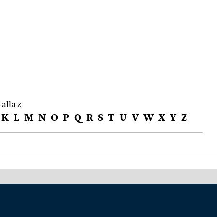
 alla z
K
L
M
N
O
P
Q
R
S
T
U
V
W
X
Y
Z