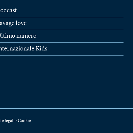
odcast
avage love
ltimo numero
nternazionale Kids
te legali
•
Cookie