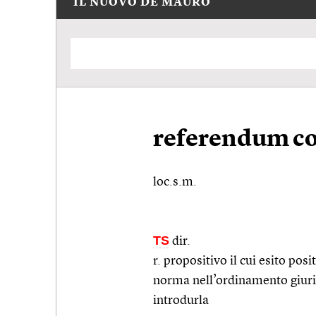
IL NUOVO DE MAURO
referendum co
loc.s.m.
TS
dir.
r. propositivo il cui esito p
norma nell’ordinamento giurid
introdurla