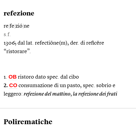
refezione
re
|
fe
|
zió
|
ne
s.f.
1306; dal lat. refectiōne(m), der. di reficĕre
“ristorare”.
OB
1.
ristoro dato spec. dal cibo
2.
CO
consumazione di un pasto, spec. sobrio e
leggero:
refezione del mattino
,
la refezione dei frati
Polirematiche