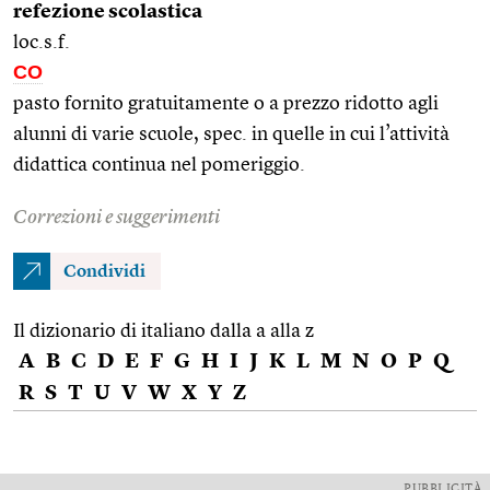
refezione scolastica
loc.s.f.
CO
pasto fornito gratuitamente o a prezzo ridotto agli
alunni di varie scuole, spec. in quelle in cui l’attività
didattica continua nel pomeriggio.
Correzioni e suggerimenti
Condividi
Il dizionario di italiano dalla a alla z
A
B
C
D
E
F
G
H
I
J
K
L
M
N
O
P
Q
R
S
T
U
V
W
X
Y
Z
PUBBLICITÀ