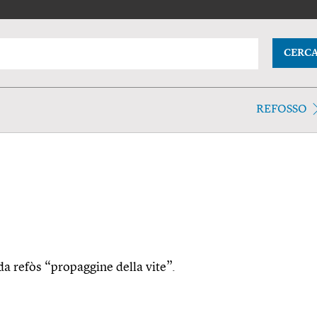
CERC
REFOSSO
 da refòs “propaggine della vite”.