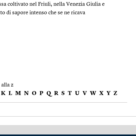
sa coltivato nel Friuli, nella Venezia Giulia e
tto di sapore intenso che se ne ricava
 alla z
K
L
M
N
O
P
Q
R
S
T
U
V
W
X
Y
Z