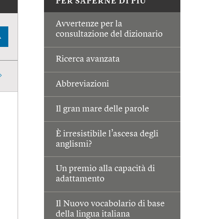
PER SAPERNE DI PIÙ
Avvertenze per la
consultazione del dizionario
A
Ricerca avanzata
Abbreviazioni
Il gran mare delle parole
È irresistibile l’ascesa degli
anglismi?
Un premio alla capacità di
adattamento
Il Nuovo vocabolario di base
della lingua italiana