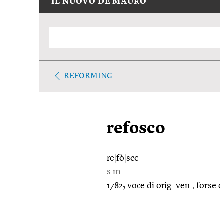
IL NUOVO DE MAURO
REFORMING
refosco
re
|
fò
|
sco
s.m.
1782; voce di orig. ven., forse