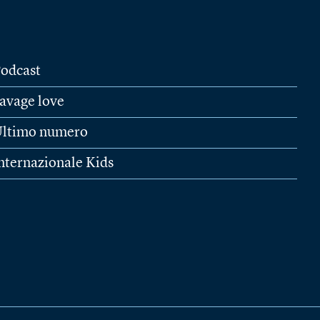
odcast
avage love
ltimo numero
nternazionale Kids