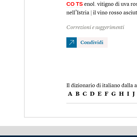
CO
TS
enol. vitigno di uva ros
nell’Istria
|
il vino rosso asciu
Correzioni e suggerimenti
Condividi
Il dizionario di italiano dalla a
A
B
C
D
E
F
G
H
I
J