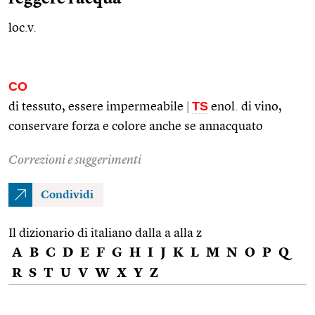
loc.v.
CO
TS
di tessuto, essere impermeabile
|
enol.
di vino,
conservare forza e colore anche se annacquato
Correzioni e suggerimenti
Condividi
Il dizionario di italiano dalla a alla z
A
B
C
D
E
F
G
H
I
J
K
L
M
N
O
P
Q
R
S
T
U
V
W
X
Y
Z