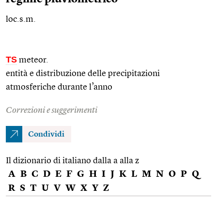
loc.s.m.
TS
meteor.
entità e distribuzione delle precipitazioni
atmosferiche durante l’anno
Correzioni e suggerimenti
Condividi
Il dizionario di italiano dalla a alla z
A
B
C
D
E
F
G
H
I
J
K
L
M
N
O
P
Q
R
S
T
U
V
W
X
Y
Z