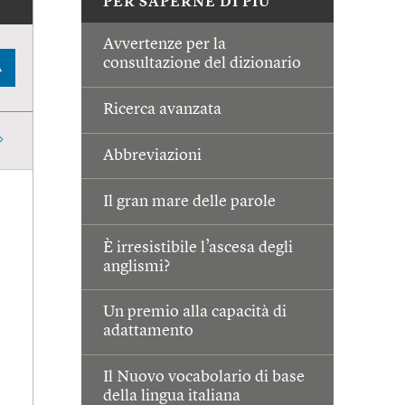
PER SAPERNE DI PIÙ
Avvertenze per la
consultazione del dizionario
A
Ricerca avanzata
Abbreviazioni
Il gran mare delle parole
È irresistibile l’ascesa degli
anglismi?
Un premio alla capacità di
adattamento
Il Nuovo vocabolario di base
della lingua italiana