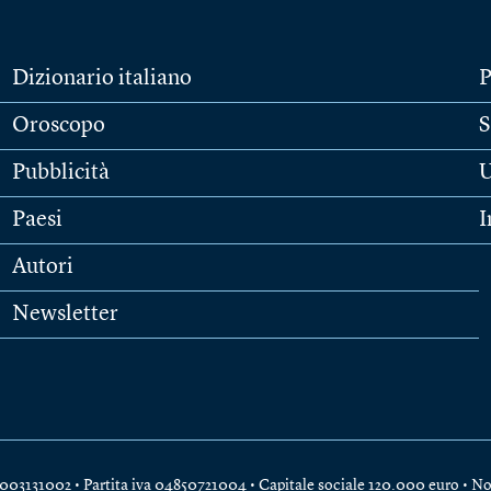
Dizionario italiano
P
Oroscopo
S
Pubblicità
U
Paesi
I
Autori
Newsletter
e 04003131002 • Partita iva 04850721004 • Capitale sociale 120.000 euro •
No