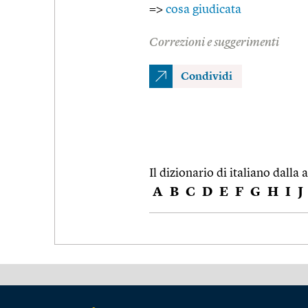
=>
cosa giudicata
Correzioni e suggerimenti
Condividi
Il dizionario di italiano dalla a
A
B
C
D
E
F
G
H
I
J