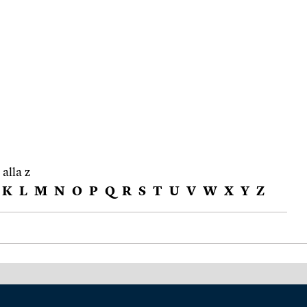
 alla z
K
L
M
N
O
P
Q
R
S
T
U
V
W
X
Y
Z