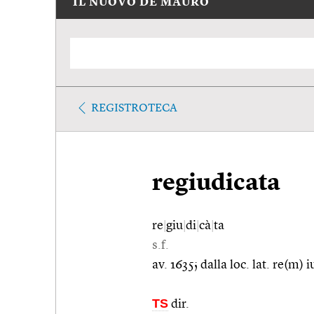
IL NUOVO DE MAURO
REGISTROTECA
regiudicata
re
|
giu
|
di
|
cà
|
ta
s.f.
av. 1635; dalla loc. lat. re(m) 
TS
dir.