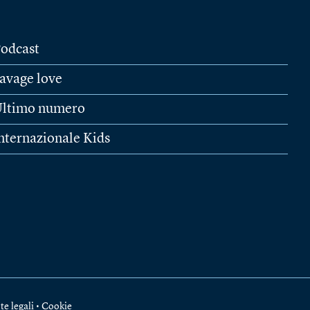
odcast
avage love
ltimo numero
nternazionale Kids
te legali
•
Cookie