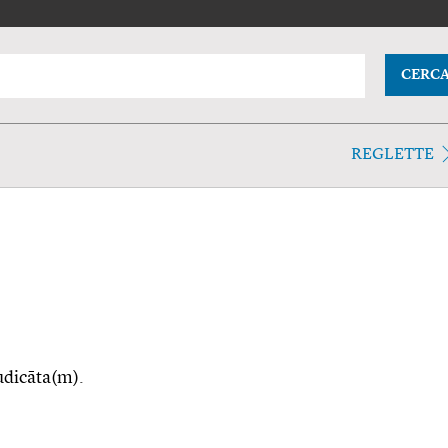
CERC
REGLETTE
iudicāta(m).