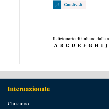
Condividi
Il dizionario di italiano dalla a
A
B
C
D
E
F
G
H
I
J
Chi siamo