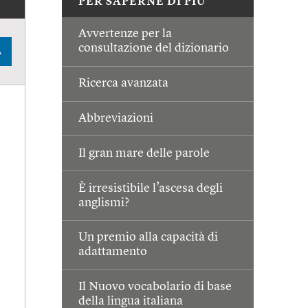
PER SAPERNE DI PIÙ
Avvertenze per la
consultazione del dizionario
A
Ricerca avanzata
Abbreviazioni
Il gran mare delle parole
È irresistibile l’ascesa degli
anglismi?
Un premio alla capacità di
adattamento
Il Nuovo vocabolario di base
della lingua italiana