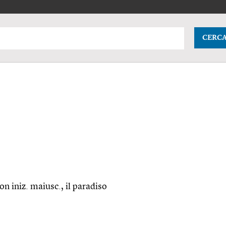
CERC
con
iniz.
maiusc.
, il paradiso