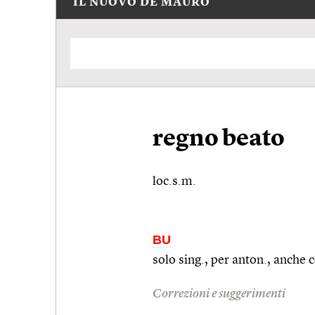
IL NUOVO DE MAURO
regno beato
loc.s.m.
BU
solo
sing.
, per
anton.
, anche 
Correzioni e suggerimenti