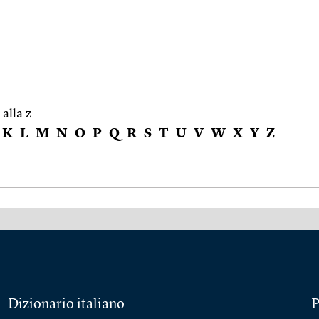
 alla z
K
L
M
N
O
P
Q
R
S
T
U
V
W
X
Y
Z
Dizionario italiano
P