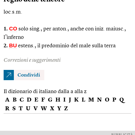
loc.s.m.
1.
CO
solo
sing.
, per
anton.
, anche con
iniz.
maiusc.
,
l’inferno
2.
BU
estens.
, il predominio del male sulla terra
Correzioni e suggerimenti
Condividi
Il dizionario di italiano dalla a alla z
A
B
C
D
E
F
G
H
I
J
K
L
M
N
O
P
Q
R
S
T
U
V
W
X
Y
Z