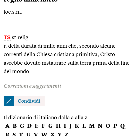
loc.s.m.
TS
st.relig.
r. della durata di mille anni che, secondo alcune
correnti della Chiesa cristiana primitiva, Cristo
avrebbe dovuto instaurare sulla terra prima della fine
del mondo
Correzioni e suggerimenti
Condividi
Il dizionario di italiano dalla a alla z
A
B
C
D
E
F
G
H
I
J
K
L
M
N
O
P
Q
R
S
T
U
V
W
X
Y
Z