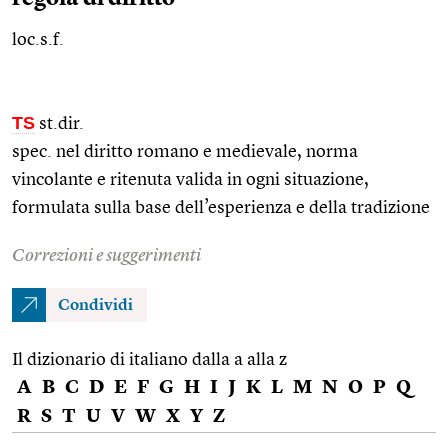
loc.s.f.
TS
st.dir.
spec. nel diritto romano e medievale, norma
vincolante e ritenuta valida in ogni situazione,
formulata sulla base dell’esperienza e della tradizione
Correzioni e suggerimenti
Condividi
Il dizionario di italiano dalla a alla z
A
B
C
D
E
F
G
H
I
J
K
L
M
N
O
P
Q
R
S
T
U
V
W
X
Y
Z