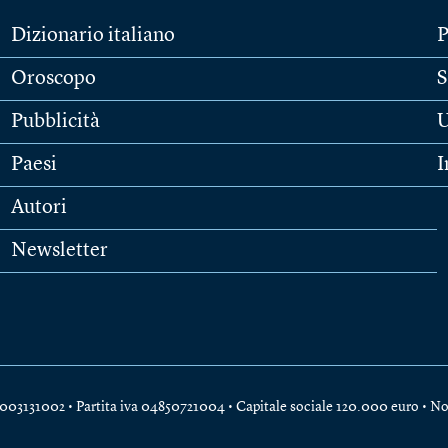
Dizionario italiano
P
Oroscopo
S
Pubblicità
U
Paesi
I
Autori
Newsletter
e 04003131002 • Partita iva 04850721004 • Capitale sociale 120.000 euro •
No