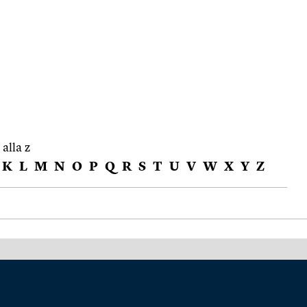
 alla z
K
L
M
N
O
P
Q
R
S
T
U
V
W
X
Y
Z