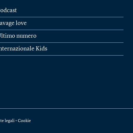
odcast
avage love
ltimo numero
nternazionale Kids
te legali
•
Cookie