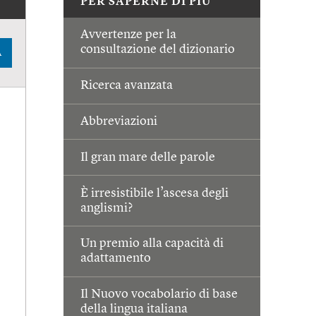
PER SAPERNE DI PIÙ
Avvertenze per la
consultazione del dizionario
A
Ricerca avanzata
Abbreviazioni
Il gran mare delle parole
È irresistibile l’ascesa degli
anglismi?
Un premio alla capacità di
adattamento
Il Nuovo vocabolario di base
della lingua italiana