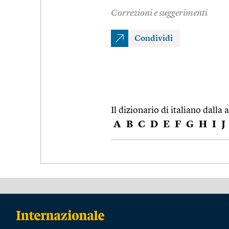
Correzioni e suggerimenti
Condividi
Il dizionario di italiano dalla a
A
B
C
D
E
F
G
H
I
J