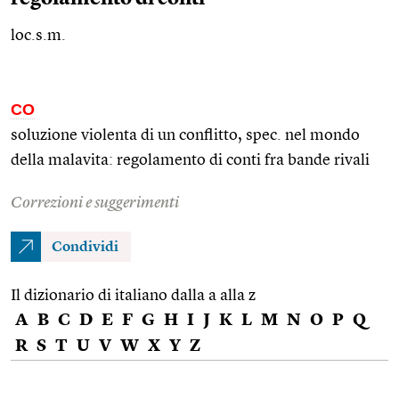
loc.s.m.
CO
soluzione violenta di un conflitto,
spec.
nel mondo
della malavita: regolamento di conti fra bande rivali
Correzioni e suggerimenti
Condividi
Il dizionario di italiano dalla a alla z
A
B
C
D
E
F
G
H
I
J
K
L
M
N
O
P
Q
R
S
T
U
V
W
X
Y
Z