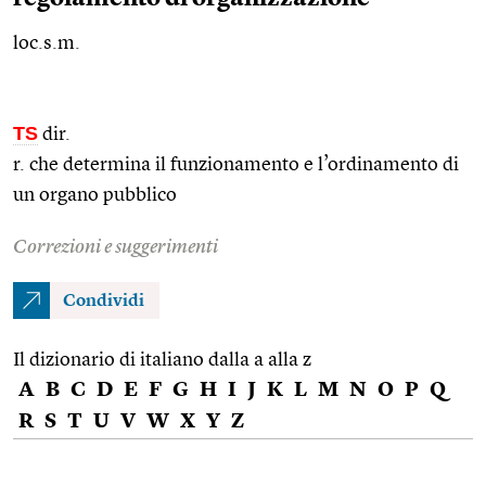
loc.s.m.
TS
dir.
r. che determina il funzionamento e l’ordinamento di
un organo pubblico
Correzioni e suggerimenti
Condividi
Il dizionario di italiano dalla a alla z
A
B
C
D
E
F
G
H
I
J
K
L
M
N
O
P
Q
R
S
T
U
V
W
X
Y
Z