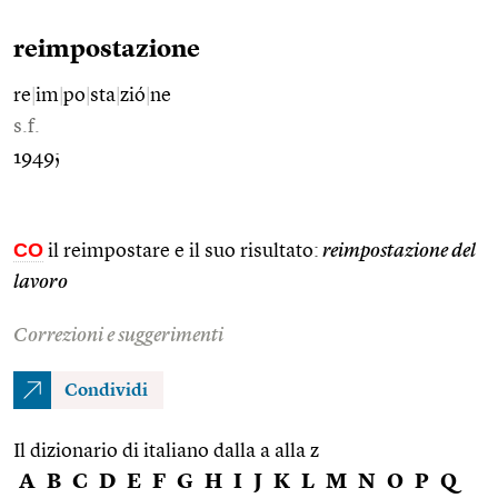
reimpostazione
re
|
im
|
po
|
sta
|
zió
|
ne
s.f.
1949;
CO
il reimpostare e il suo risultato:
reimpostazione del
lavoro
Correzioni e suggerimenti
Condividi
Il dizionario di italiano dalla a alla z
A
B
C
D
E
F
G
H
I
J
K
L
M
N
O
P
Q