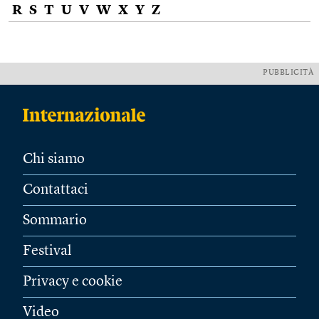
R
S
T
U
V
W
X
Y
Z
PUBBLICITÀ
Chi siamo
Contattaci
Sommario
Festival
Privacy e cookie
Video