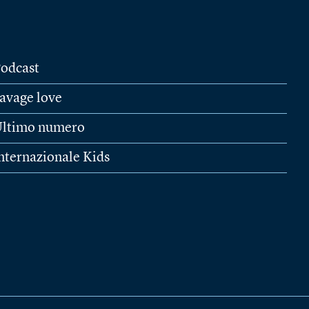
odcast
avage love
ltimo numero
nternazionale Kids