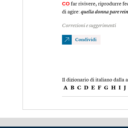
CO
far rivivere, riprodurre f
di agire:
quella donna pare rein
Correzioni e suggerimenti
Condividi
Il dizionario di italiano dalla a
A
B
C
D
E
F
G
H
I
J