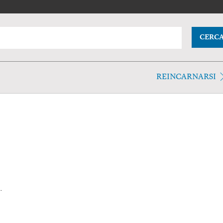
CERC
REINCARNARSI
.