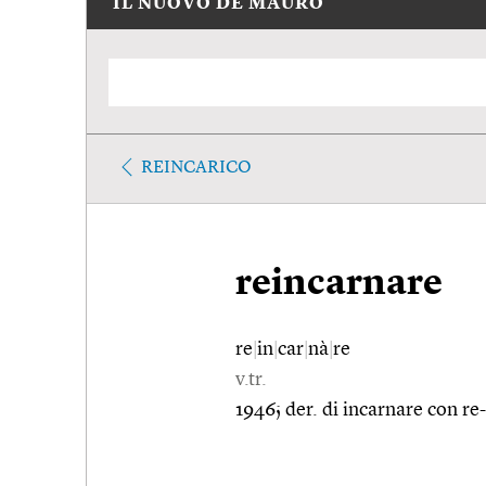
IL NUOVO DE MAURO
REINCARICO
reincarnare
re
|
in
|
car
|
nà
|
re
v.tr.
1946; der. di incarnare con re-