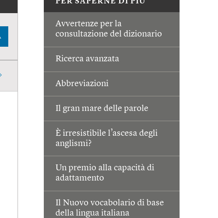
PER SAPERNE DI PIÙ
Avvertenze per la
consultazione del dizionario
A
Ricerca avanzata
Abbreviazioni
Il gran mare delle parole
È irresistibile l’ascesa degli
anglismi?
Un premio alla capacità di
adattamento
Il Nuovo vocabolario di base
della lingua italiana