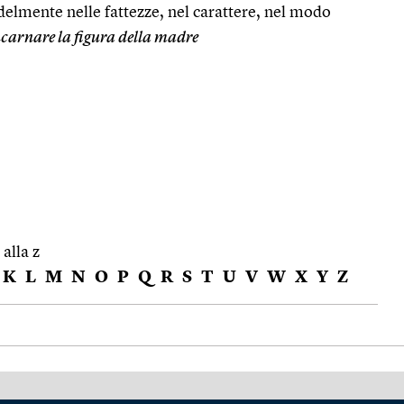
edelmente nelle fattezze, nel carattere, nel modo
carnare la figura della madre
 alla z
K
L
M
N
O
P
Q
R
S
T
U
V
W
X
Y
Z