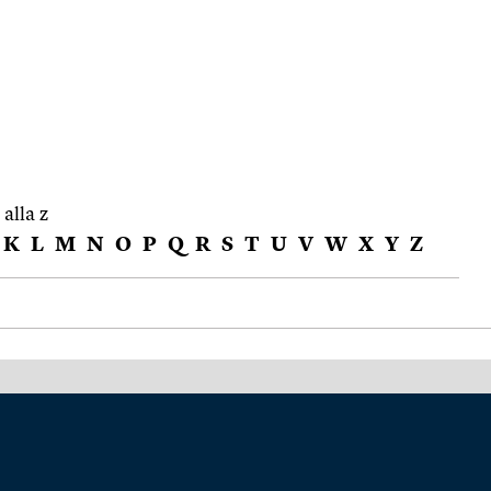
 alla z
K
L
M
N
O
P
Q
R
S
T
U
V
W
X
Y
Z