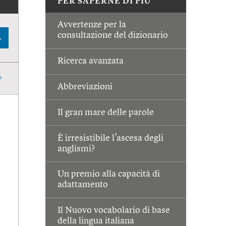
PER SAPERNE DI PIÙ
Avvertenze per la
consultazione del dizionario
A
Ricerca avanzata
Abbreviazioni
Il gran mare delle parole
È irresistibile l’ascesa degli
anglismi?
Un premio alla capacità di
adattamento
Il Nuovo vocabolario di base
della lingua italiana