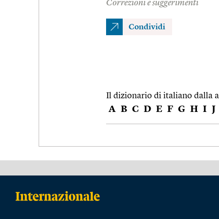
Correzioni e suggerimenti
Condividi
Il dizionario di italiano dalla a
A
B
C
D
E
F
G
H
I
J