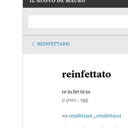
IL NUOVO DE MAURO
REINFETTARSI
reinfettato
re
|
in
|
fet
|
tà
|
to
p.pass., agg.
=>
reinfettare
,
reinfettarsi