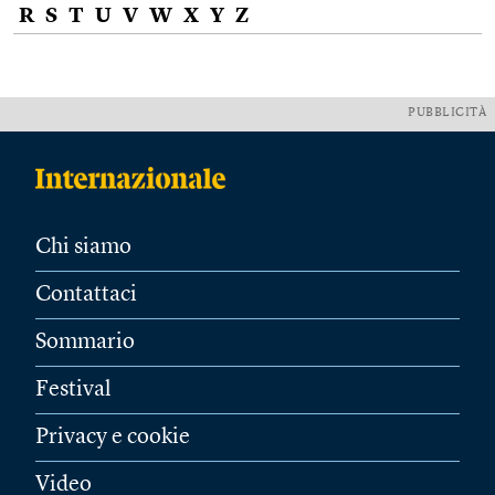
R
S
T
U
V
W
X
Y
Z
PUBBLICITÀ
Chi siamo
Contattaci
Sommario
Festival
Privacy e cookie
Video