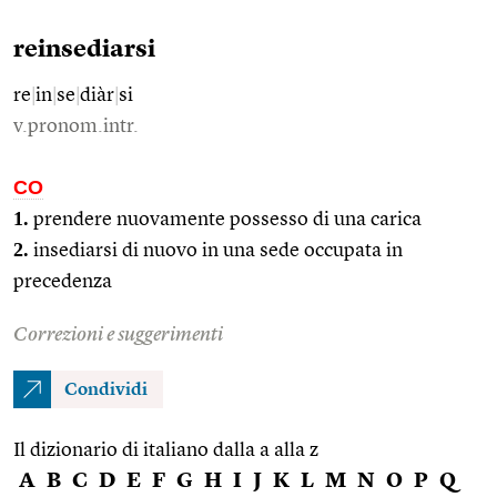
reinsediarsi
re
|
in
|
se
|
diàr
|
si
v.pronom.intr.
CO
1.
prendere nuovamente possesso di una carica
2.
insediarsi di nuovo in una sede occupata in
precedenza
Correzioni e suggerimenti
Condividi
Il dizionario di italiano dalla a alla z
A
B
C
D
E
F
G
H
I
J
K
L
M
N
O
P
Q