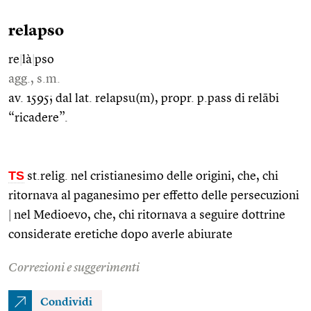
relapso
re
|
là
|
pso
agg., s.m.
av. 1595; dal lat. relapsu(m), propr. p.pass di relābi
“ricadere”.
TS
st.relig. nel cristianesimo delle origini, che, chi
ritornava al paganesimo per effetto delle persecuzioni
|
nel Medioevo, che, chi ritornava a seguire dottrine
considerate eretiche dopo averle abiurate
Correzioni e suggerimenti
Condividi