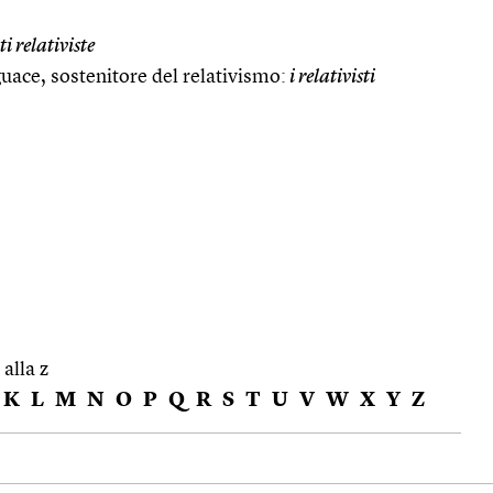
i relativiste
eguace, sostenitore del relativismo:
i relativisti
 alla z
K
L
M
N
O
P
Q
R
S
T
U
V
W
X
Y
Z