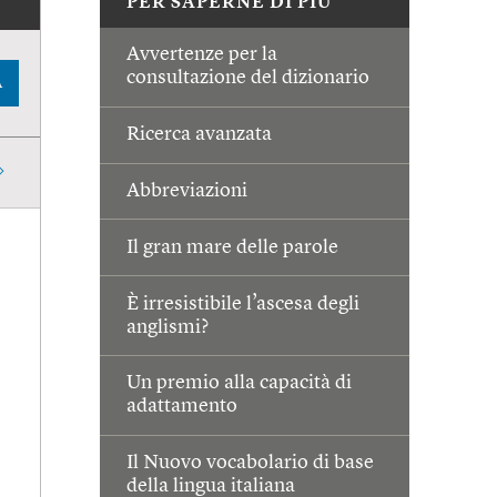
PER SAPERNE DI PIÙ
Avvertenze per la
consultazione del dizionario
A
Ricerca avanzata
Abbreviazioni
Il gran mare delle parole
È irresistibile l’ascesa degli
anglismi?
Un premio alla capacità di
adattamento
Il Nuovo vocabolario di base
della lingua italiana