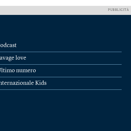
PUBBLICITÀ
odcast
avage love
ltimo numero
nternazionale Kids