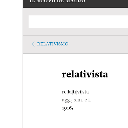
IL NUOVO DE MAURO
RELATIVISMO
relativista
re
|
la
|
ti
|
vì
|
sta
agg., s.m. e f.
1916;