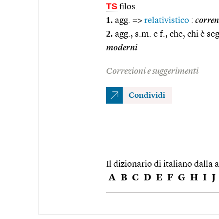
TS
filos.
1.
agg. =>
relativistico
:
corrent
2.
agg., s.m. e f., che, chi è s
moderni
Correzioni e suggerimenti
Condividi
Il dizionario di italiano dalla a
A
B
C
D
E
F
G
H
I
J