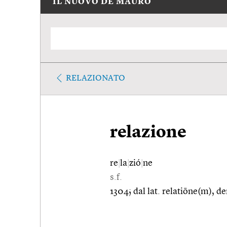
IL NUOVO DE MAURO
RELAZIONATO
relazione
re
|
la
|
zió
|
ne
s.f.
1304; dal lat. relatiōne(m), de