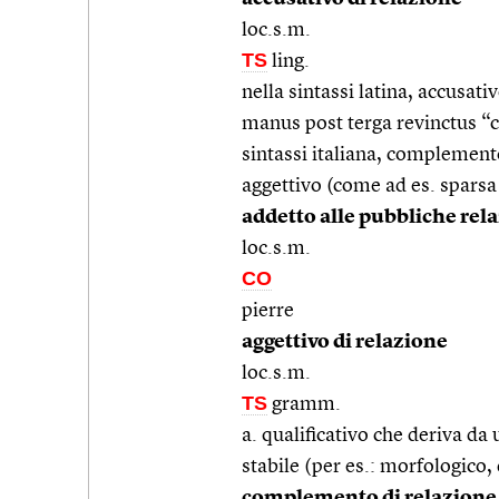
loc.s.m.
TS
ling.
nella sintassi latina, accusati
manus post terga revinctus “co
sintassi italiana, complement
aggettivo (come ad es. sparsa 
addetto alle pubbliche rel
loc.s.m.
CO
pierre
aggettivo di relazione
loc.s.m.
TS
gramm.
a. qualificativo che deriva da
stabile (per es.: morfologico,
complemento di relazione