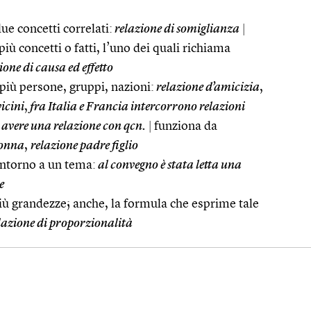
e concetti correlati:
relazione di somiglianza
|
iù concetti o fatti, l’uno dei quali richiama
ione di causa ed effetto
più persone, gruppi, nazioni:
relazione d’amicizia
,
icini
,
fra Italia e Francia intercorrono relazioni
avere una relazione con qcn.
|
funziona da
donna
,
relazione padre figlio
intorno a un tema:
al convegno è stata letta una
e
iù grandezze; anche, la formula che esprime tale
lazione di proporzionalità