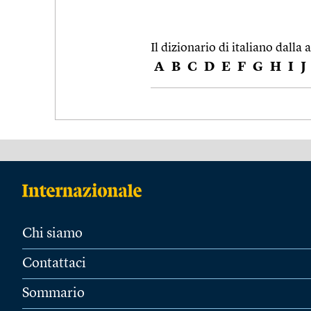
Il dizionario di italiano dalla a
A
B
C
D
E
F
G
H
I
J
Chi siamo
Contattaci
Sommario