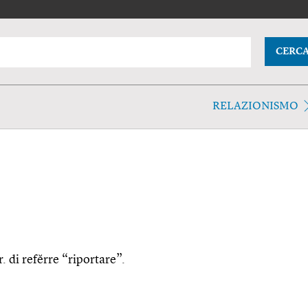
CERC
RELAZIONISMO
r. di refĕrre “riportare”.