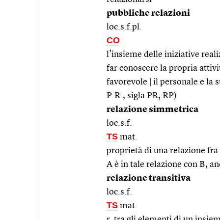
pubbliche relazioni
loc.s.f.pl.
CO
l’insieme delle iniziative real
far conoscere la propria attivi
favorevole | il personale e la s
P.R., sigla PR, RP)
relazione simmetrica
loc.s.f.
TS
mat.
proprietà di una relazione fra
A è in tale relazione con B, a
relazione transitiva
loc.s.f.
TS
mat.
r. tra gli elementi di un insie