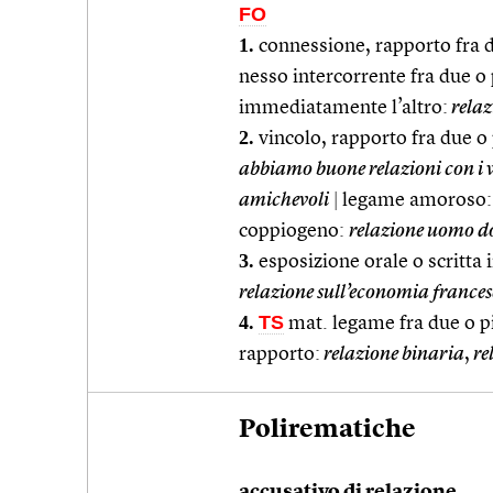
FO
1.
connessione, rapporto fra du
nesso intercorrente fra due o p
immediatamente l’altro:
relaz
2.
vincolo, rapporto fra due o 
abbiamo buone relazioni con i v
amichevoli
|
legame amoroso:
coppiogeno:
relazione uomo 
3.
esposizione orale o scritta 
relazione sull’economia frances
4.
TS
mat. legame fra due o p
rapporto:
relazione binaria
,
re
Polirematiche
accusativo di relazione