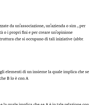
izzate da un’associazione, un’azienda o sim., per
tà o i propri fini e per creare un’opinione
truttura che si occupano di tali iniziative (abbr.
 gli elementi di un insieme la quale implica che se
nche B lo è con A
me la quale implica che se A è in tale relazione con