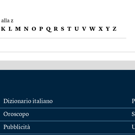
 alla z
K
L
M
N
O
P
Q
R
S
T
U
V
W
X
Y
Z
Dizionario italiano
P
Oroscopo
S
Pubblicità
U