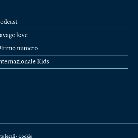
odcast
avage love
ltimo numero
nternazionale Kids
te legali
•
Cookie