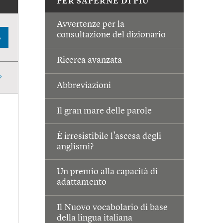
PER SAPERNE DI PIÙ
Avvertenze per la
consultazione del dizionario
A
Ricerca avanzata
Abbreviazioni
Il gran mare delle parole
È irresistibile l’ascesa degli
anglismi?
Un premio alla capacità di
adattamento
Il Nuovo vocabolario di base
della lingua italiana