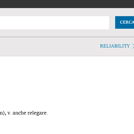
CERC
RELIABILITY
m), v. anche relegare.