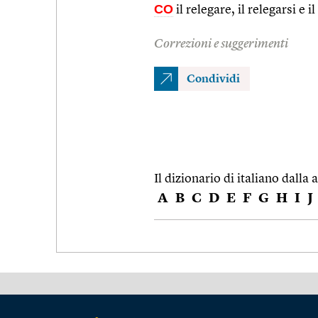
CO
il relegare, il relegarsi e i
Correzioni e suggerimenti
Condividi
Il dizionario di italiano dalla a
A
B
C
D
E
F
G
H
I
J