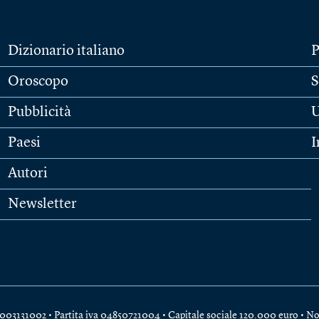
Dizionario italiano
P
Oroscopo
S
Pubblicità
U
Paesi
I
Autori
Newsletter
e 04003131002 • Partita iva 04850721004 • Capitale sociale 120.000 euro •
No