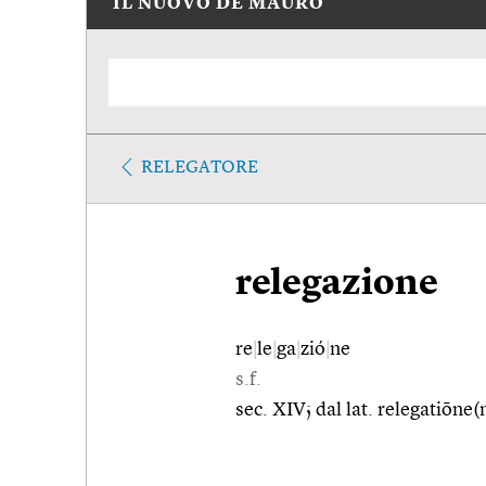
IL NUOVO DE MAURO
RELEGATORE
relegazione
re
|
le
|
ga
|
zió
|
ne
s.f.
sec. XIV; dal lat. relegatiōne(