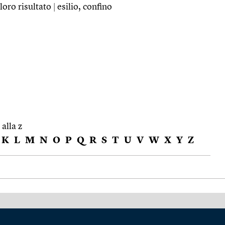
l loro risultato
|
esilio, confino
 alla z
K
L
M
N
O
P
Q
R
S
T
U
V
W
X
Y
Z