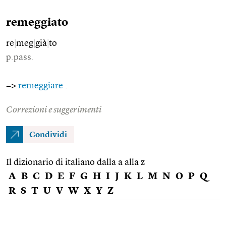
remeggiato
re
|
meg
|
già
|
to
p.pass.
=>
remeggiare
.
Correzioni e suggerimenti
Condividi
Il dizionario di italiano dalla a alla z
A
B
C
D
E
F
G
H
I
J
K
L
M
N
O
P
Q
R
S
T
U
V
W
X
Y
Z