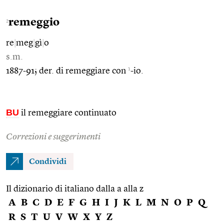
remeggio
2
re
|
meg
|
gì
|
o
s.m.
1
1887-91; der. di remeggiare con
-io.
BU
il remeggiare continuato
Correzioni e suggerimenti
Condividi
Il dizionario di italiano dalla a alla z
A
B
C
D
E
F
G
H
I
J
K
L
M
N
O
P
Q
R
S
T
U
V
W
X
Y
Z