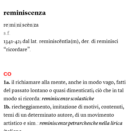
reminiscenza
re
|
mi
|
ni
|
scèn
|
za
s.f.
1341-42; dal lat. reminiscĕntĭa(m), der. di reminīsci
“ricordare”.
CO
1a.
il richiamare alla mente, anche in modo vago, fatti
del passato lontano o quasi dimenticati; ciò che in tal
modo si ricorda:
reminiscenze scolastiche
1b.
riecheggiamento, imitazione di motivi, contenuti,
temi di un determinato autore, di un movimento
artistico e sim.:
reminiscenze petrarchesche nella lirica