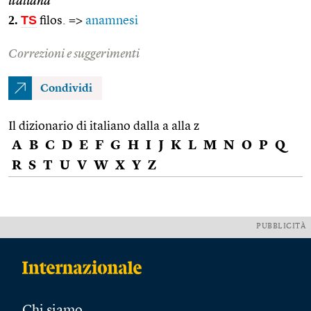
italiana
2.
TS
filos. =>
anamnesi
Correzioni e suggerimenti
Condividi
Il dizionario di italiano dalla a alla z
A
B
C
D
E
F
G
H
I
J
K
L
M
N
O
P
Q
R
S
T
U
V
W
X
Y
Z
PUBBLICITÀ