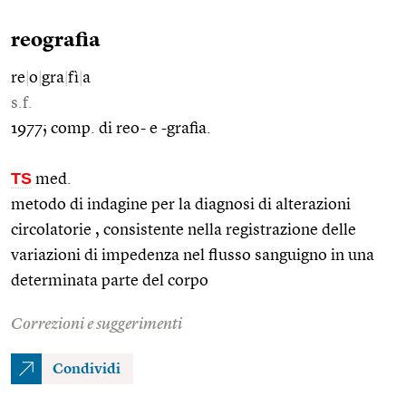
reografia
re
|
o
|
gra
|
fì
|
a
s.f.
1977; comp. di reo- e -grafia.
TS
med.
metodo di indagine per la diagnosi di alterazioni
circolatorie , consistente nella registrazione delle
variazioni di impedenza nel flusso sanguigno in una
determinata parte del corpo
Correzioni e suggerimenti
Condividi