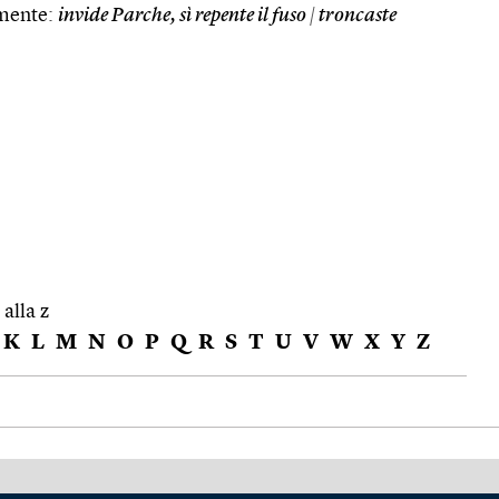
amente:
invide Parche, sì repente il fuso
|
troncaste
 alla z
K
L
M
N
O
P
Q
R
S
T
U
V
W
X
Y
Z