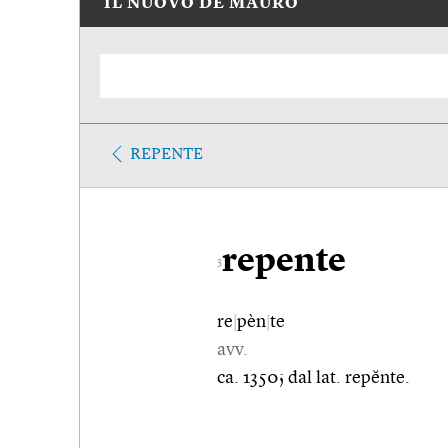
IL NUOVO DE MAURO
REPENTE
repente
3
re
|
pèn
|
te
avv.
ca. 1350; dal lat. repĕnte.