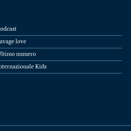
odcast
avage love
ltimo numero
nternazionale Kids