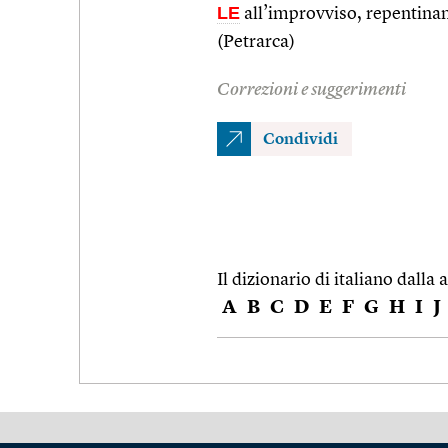
LE
all’improvviso, repentin
(Petrarca)
Correzioni e suggerimenti
Condividi
Il dizionario di italiano dalla a
A
B
C
D
E
F
G
H
I
J