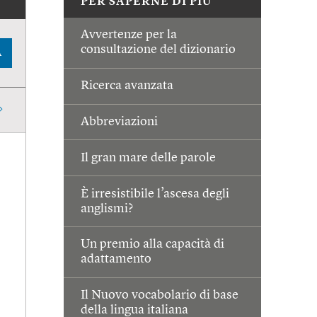
PER SAPERNE DI PIÙ
Avvertenze per la
consultazione del dizionario
A
Ricerca avanzata
Abbreviazioni
Il gran mare delle parole
È irresistibile l’ascesa degli
anglismi?
Un premio alla capacità di
adattamento
Il Nuovo vocabolario di base
della lingua italiana