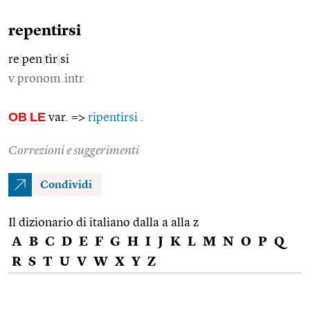
repentirsi
re
|
pen
|
tìr
|
si
v.pronom.intr.
OB
LE
var. =>
ripentirsi
.
Correzioni e suggerimenti
Condividi
Il dizionario di italiano dalla a alla z
A
B
C
D
E
F
G
H
I
J
K
L
M
N
O
P
Q
R
S
T
U
V
W
X
Y
Z