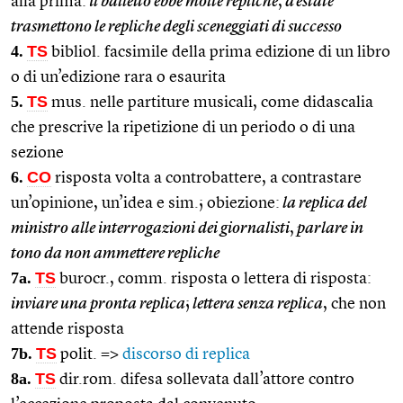
alla prima:
il balletto ebbe molte repliche
,
d’estate
trasmettono le repliche degli sceneggiati di successo
4.
TS
bibliol. facsimile della prima edizione di un libro
o di un’edizione rara o esaurita
5.
TS
mus. nelle partiture musicali, come didascalia
che prescrive la ripetizione di un periodo o di una
sezione
6.
CO
risposta volta a controbattere, a contrastare
un’opinione, un’idea e sim.; obiezione:
la replica del
ministro alle interrogazioni dei giornalisti
,
parlare in
tono da non ammettere repliche
7a.
TS
burocr., comm. risposta o lettera di risposta:
inviare una pronta replica
;
lettera senza replica
, che non
attende risposta
7b.
TS
polit. =>
discorso di replica
8a.
TS
dir.rom. difesa sollevata dall’attore contro