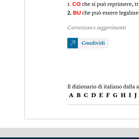
CO
1.
che si può reprimere, t
2.
BU
che può essere legalme
Correzioni e suggerimenti
Condividi
Il dizionario di italiano dalla a
A
B
C
D
E
F
G
H
I
J