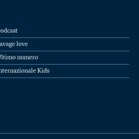
odcast
avage love
ltimo numero
nternazionale Kids