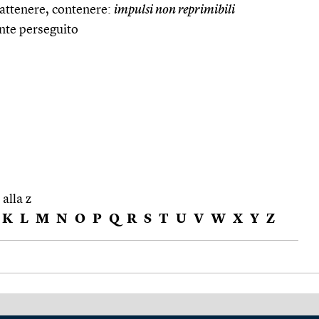
rattenere, contenere:
impulsi non reprimibili
nte perseguito
 alla z
K
L
M
N
O
P
Q
R
S
T
U
V
W
X
Y
Z