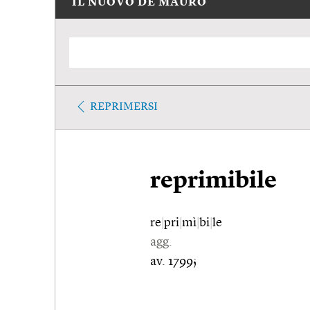
IL NUOVO DE MAURO
REPRIMERSI
reprimibile
re
|
pri
|
mì
|
bi
|
le
agg.
av. 1799;