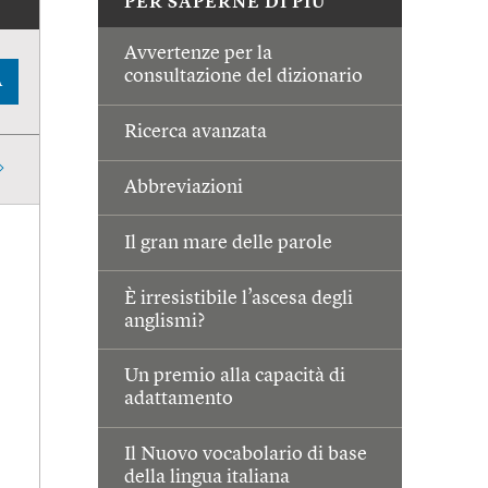
PER SAPERNE DI PIÙ
Avvertenze per la
consultazione del dizionario
A
Ricerca avanzata
Abbreviazioni
Il gran mare delle parole
È irresistibile l’ascesa degli
anglismi?
Un premio alla capacità di
adattamento
Il Nuovo vocabolario di base
della lingua italiana