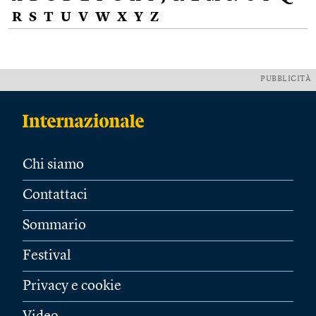
R
S
T
U
V
W
X
Y
Z
PUBBLICITÀ
Chi siamo
Contattaci
Sommario
Festival
Privacy e cookie