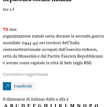
loc.s.f.
TS
stor.
organizzazione statale sorta durante la seconda guerra
mondiale (1943-45) nei territori dell’Italia
centrosettentrionale occupati dall’esercito tedesco,
retta da Mussolini e dal Partito Fascista Repubblicano
e avente come capitale la città di Salò (sigla RSI)
Correzioni e suggerimenti
Condividi
Il dizionario di italiano dalla a alla z
A
B
C
D
E
F
G
H
I
J
K
L
M
N
O
P
Q