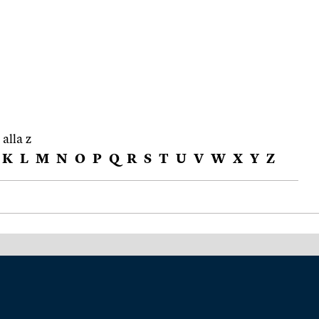
 alla z
K
L
M
N
O
P
Q
R
S
T
U
V
W
X
Y
Z