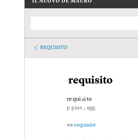
IL NUOVO DE MAURO
REQUISITO
requisito
2
re
|
qui
|
ṣì
|
to
p.pass., agg.
=>
requisire