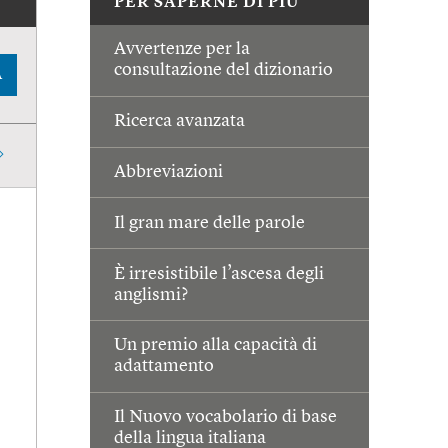
PER SAPERNE DI PIÙ
Avvertenze per la
consultazione del dizionario
A
Ricerca avanzata
Abbreviazioni
Il gran mare delle parole
È irresistibile l’ascesa degli
anglismi?
Un premio alla capacità di
adattamento
Il Nuovo vocabolario di base
della lingua italiana