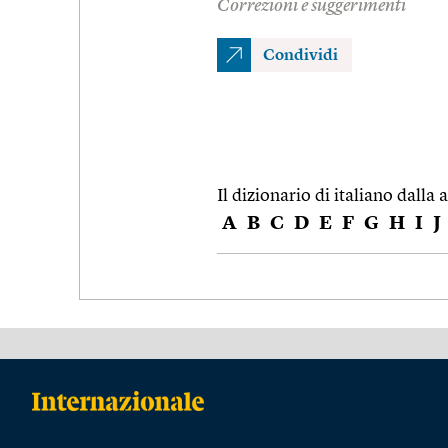
Correzioni e suggerimenti
Condividi
Il dizionario di italiano dalla a
A
B
C
D
E
F
G
H
I
J