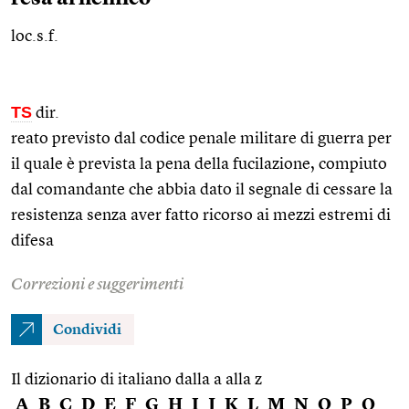
loc.s.f.
TS
dir.
reato previsto dal codice penale militare di guerra per
il quale è prevista la pena della fucilazione, compiuto
dal comandante che abbia dato il segnale di cessare la
resistenza senza aver fatto ricorso ai mezzi estremi di
difesa
Correzioni e suggerimenti
Condividi
Il dizionario di italiano dalla a alla z
A
B
C
D
E
F
G
H
I
J
K
L
M
N
O
P
Q