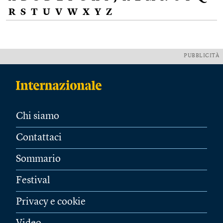
R
S
T
U
V
W
X
Y
Z
PUBBLICITÀ
Chi siamo
Contattaci
Sommario
Festival
Privacy e cookie