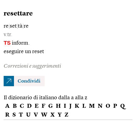
resettare
re
|
set
|
tà
|
re
v.tr.
TS
inform.
eseguire un reset
Correzioni e suggerimenti
Condividi
Il dizionario di italiano dalla a alla z
A
B
C
D
E
F
G
H
I
J
K
L
M
N
O
P
Q
R
S
T
U
V
W
X
Y
Z