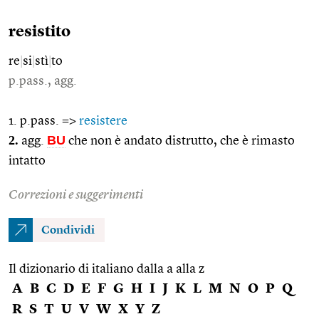
resistito
re
|
si
|
stì
|
to
p.pass., agg.
1. p.pass. =>
resistere
2.
BU
agg.
che non è andato distrutto, che è rimasto
intatto
Correzioni e suggerimenti
Condividi
Il dizionario di italiano dalla a alla z
A
B
C
D
E
F
G
H
I
J
K
L
M
N
O
P
Q
R
S
T
U
V
W
X
Y
Z