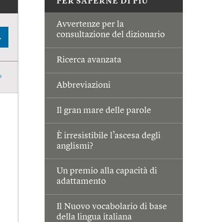
PER SAPERNE DI PIÙ
Avvertenze per la
consultazione del dizionario
A
Ricerca avanzata
Abbreviazioni
Il gran mare delle parole
È irresistibile l’ascesa degli
anglismi?
Un premio alla capacità di
adattamento
Il Nuovo vocabolario di base
della lingua italiana