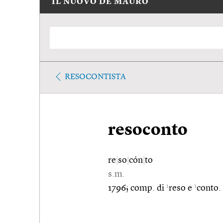
IL NUOVO DE MAURO
RESOCONTISTA
resoconto
re
|
so
|
cón
|
to
s.m.
1
1
1796; comp. di
reso e
conto.