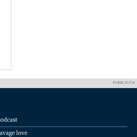
PUBBLICITÀ
odcast
avage love