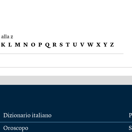
 alla z
K
L
M
N
O
P
Q
R
S
T
U
V
W
X
Y
Z
Dizionario italiano
P
Oroscopo
S