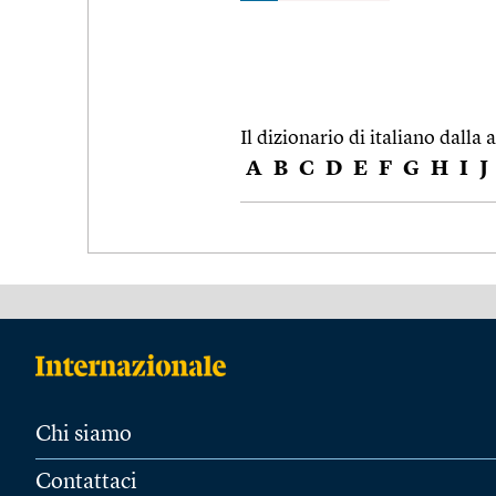
Il dizionario di italiano dalla a
A
B
C
D
E
F
G
H
I
J
Chi siamo
Contattaci