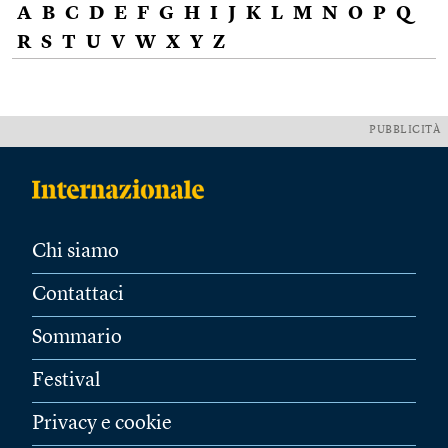
A
B
C
D
E
F
G
H
I
J
K
L
M
N
O
P
Q
R
S
T
U
V
W
X
Y
Z
PUBBLICITÀ
Chi siamo
Contattaci
Sommario
Festival
Privacy e cookie