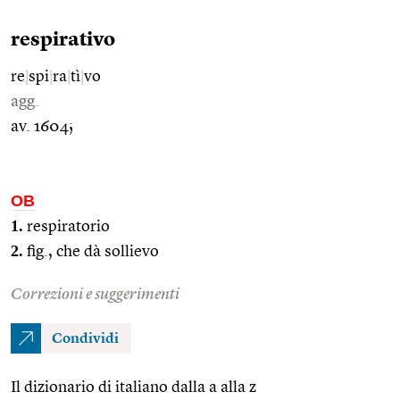
respirativo
re
|
spi
|
ra
|
tì
|
vo
agg.
av. 1604;
OB
1.
respiratorio
2.
fig., che dà sollievo
Correzioni e suggerimenti
Condividi
Il dizionario di italiano dalla a alla z