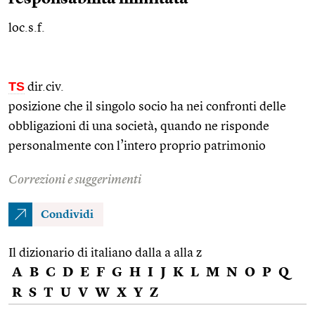
loc.s.f.
TS
dir.civ.
posizione che il singolo socio ha nei confronti delle
obbligazioni di una società, quando ne risponde
personalmente con l’intero proprio patrimonio
Correzioni e suggerimenti
Condividi
Il dizionario di italiano dalla a alla z
A
B
C
D
E
F
G
H
I
J
K
L
M
N
O
P
Q
R
S
T
U
V
W
X
Y
Z