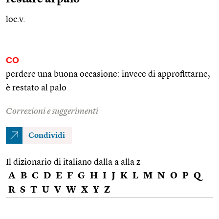
loc.v.
CO
perdere una buona occasione: invece di approfittarne,
è restato al palo
Correzioni e suggerimenti
Condividi
Il dizionario di italiano dalla a alla z
A
B
C
D
E
F
G
H
I
J
K
L
M
N
O
P
Q
R
S
T
U
V
W
X
Y
Z