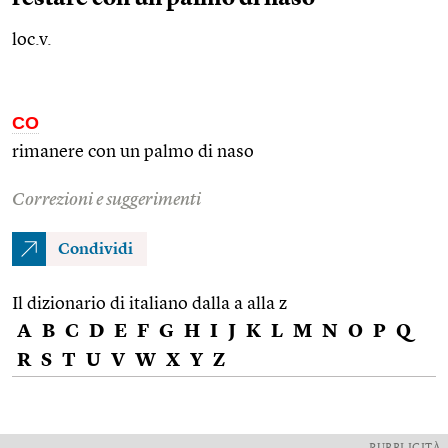
loc.v.
CO
rimanere con un palmo di naso
Correzioni e suggerimenti
Condividi
Il dizionario di italiano dalla a alla z
A
B
C
D
E
F
G
H
I
J
K
L
M
N
O
P
Q
R
S
T
U
V
W
X
Y
Z