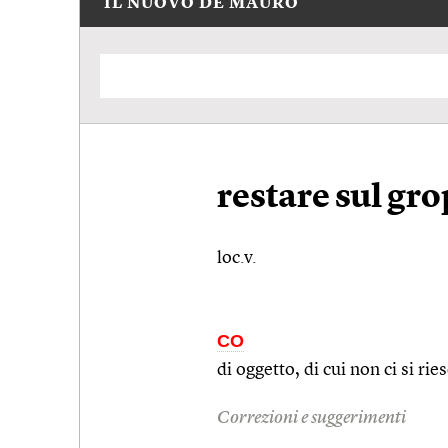
IL NUOVO DE MAURO
restare sul gr
loc.v.
CO
di oggetto, di cui non ci si rie
Correzioni e suggerimenti