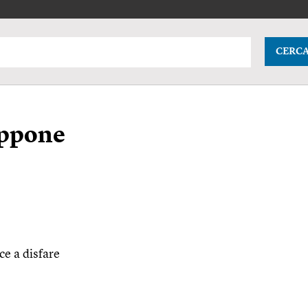
CERC
oppone
sce a disfare