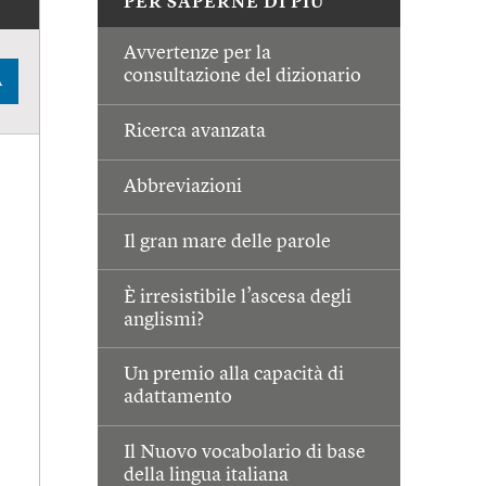
PER SAPERNE DI PIÙ
Avvertenze per la
consultazione del dizionario
A
Ricerca avanzata
Abbreviazioni
Il gran mare delle parole
È irresistibile l’ascesa degli
anglismi?
Un premio alla capacità di
adattamento
Il Nuovo vocabolario di base
della lingua italiana