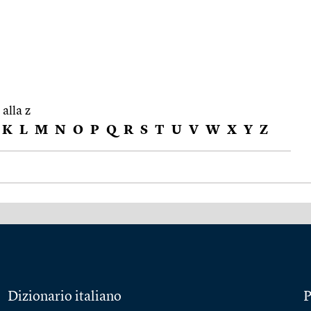
 alla z
K
L
M
N
O
P
Q
R
S
T
U
V
W
X
Y
Z
Dizionario italiano
P