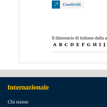
Condividi
Il dizionario di italiano dalla a
A
B
C
D
E
F
G
H
I
J
Chi siamo