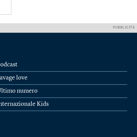
PUBBLICITÀ
odcast
avage love
ltimo numero
nternazionale Kids