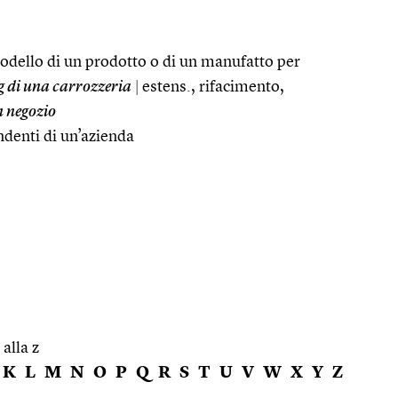
odello di un prodotto o di un manufatto per
g di una carrozzeria
|
estens., rifacimento,
n negozio
ndenti di un’azienda
 alla z
K
L
M
N
O
P
Q
R
S
T
U
V
W
X
Y
Z