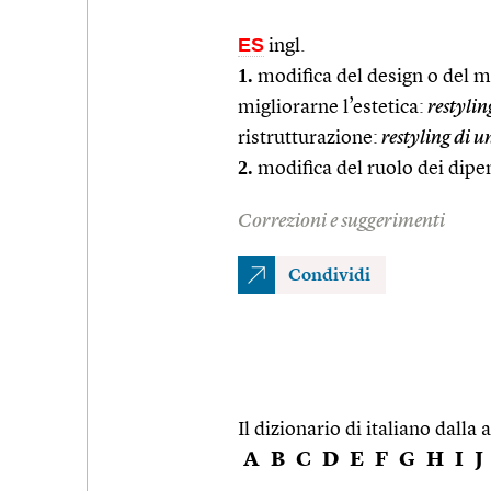
ES
ingl.
1.
modifica del design o del m
migliorarne l’estetica:
restylin
ristrutturazione:
restyling di u
2.
modifica del ruolo dei dipe
Correzioni e suggerimenti
Condividi
Il dizionario di italiano dalla a
A
B
C
D
E
F
G
H
I
J