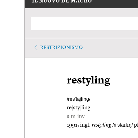
IL NUOVO DE MAURO
RESTRIZIONISMO
restyling
/res'tajling/
re
|
sty
|
ling
s.m.inv.
1991; ingl.
restyling
/ri'staɪlɪŋ/
p