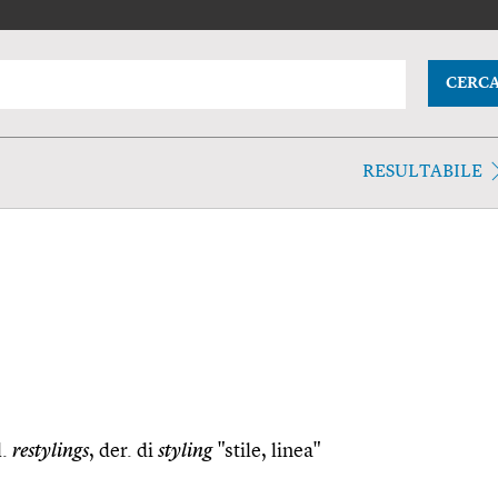
CERC
RESULTABILE
l.
restylings
, der. di
styling
"stile, linea"