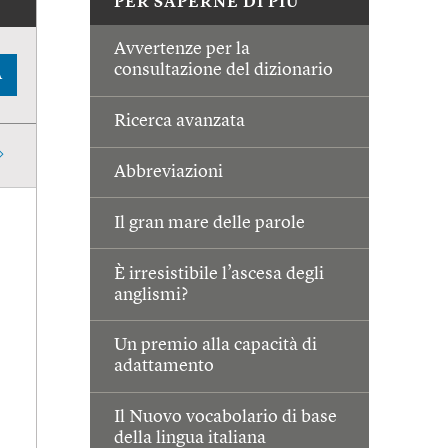
PER SAPERNE DI PIÙ
Avvertenze per la
consultazione del dizionario
A
Ricerca avanzata
Abbreviazioni
Il gran mare delle parole
È irresistibile l’ascesa degli
anglismi?
Un premio alla capacità di
adattamento
Il Nuovo vocabolario di base
della lingua italiana