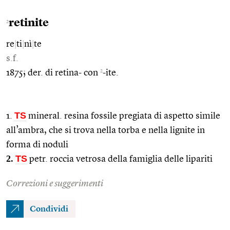
retinite
2
re
|
ti
|
nì
|
te
s.f.
2
1875; der. di retina- con
-ite.
TS
1.
mineral. resina fossile pregiata di aspetto simile
all’ambra, che si trova nella torba e nella lignite in
forma di noduli
2.
TS
petr. roccia vetrosa della famiglia delle lipariti
Correzioni e suggerimenti
Condividi