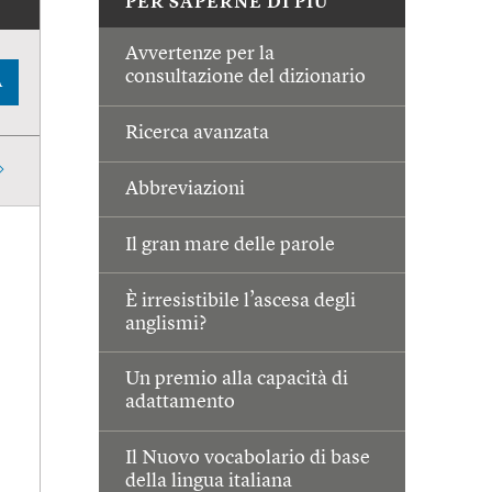
PER SAPERNE DI PIÙ
Avvertenze per la
consultazione del dizionario
A
Ricerca avanzata
Abbreviazioni
Il gran mare delle parole
È irresistibile l’ascesa degli
anglismi?
Un premio alla capacità di
adattamento
Il Nuovo vocabolario di base
della lingua italiana