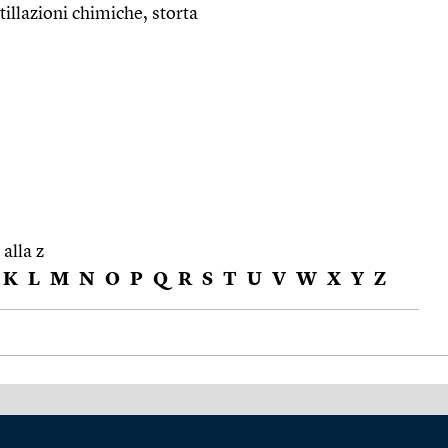
tillazioni chimiche, storta
 alla z
K
L
M
N
O
P
Q
R
S
T
U
V
W
X
Y
Z