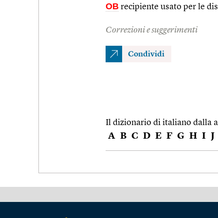
OB
recipiente usato per le dis
Correzioni e suggerimenti
Condividi
Il dizionario di italiano dalla a
A
B
C
D
E
F
G
H
I
J