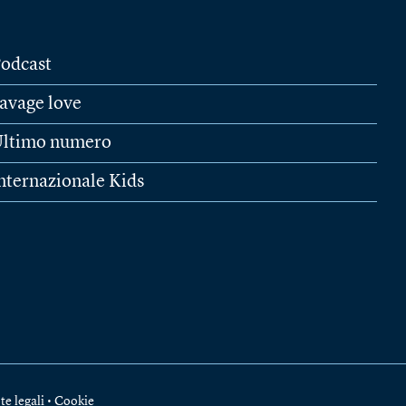
odcast
avage love
ltimo numero
nternazionale Kids
te legali
•
Cookie