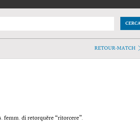
CERC
RETOUR-MATCH
ss. femm. di retorquĕre “ritorcere”.