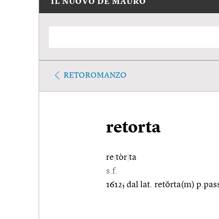
IL NUOVO DE MAURO
RETOROMANZO
retorta
re
|
tòr
|
ta
s.f.
1612; dal lat. retŏrta(m) p.pa