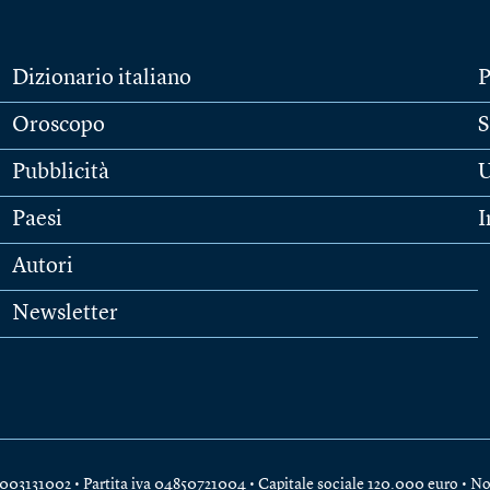
Dizionario italiano
P
Oroscopo
S
Pubblicità
U
Paesi
I
Autori
Newsletter
e 04003131002 • Partita iva 04850721004 • Capitale sociale 120.000 euro •
No