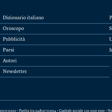
Dizionario italiano
P
Oroscopo
S
Pubblicità
U
Paesi
I
Autori
Newsletter
e 04003131002 • Partita iva 04850721004 • Capitale sociale 120.000 euro •
No