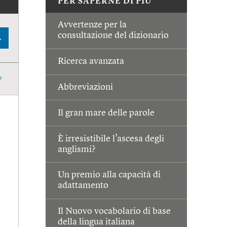
PER SAPERNE DI PIÙ
Avvertenze per la
consultazione del dizionario
A
Ricerca avanzata
Abbreviazioni
Il gran mare delle parole
È irresistibile l’ascesa degli
anglismi?
Un premio alla capacità di
adattamento
Il Nuovo vocabolario di base
della lingua italiana