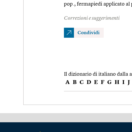
pop., fermapiedi applicato al 
Correzioni e suggerimenti
Condividi
Il dizionario di italiano dalla a
A
B
C
D
E
F
G
H
I
J