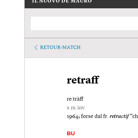
IL NUOVO DE MAURO
RETOUR-MATCH
retraff
re
|
tràff
s.m.inv.
1964; forse dal fr.
retractif
“ch
BU