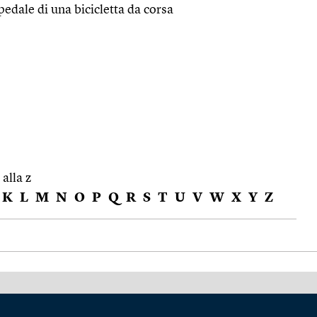
pedale di una bicicletta da corsa
 alla z
K
L
M
N
O
P
Q
R
S
T
U
V
W
X
Y
Z