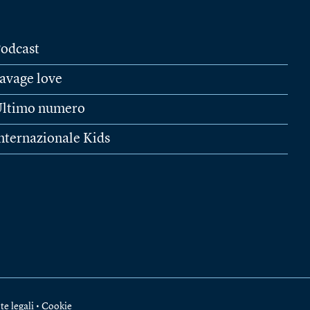
odcast
avage love
ltimo numero
nternazionale Kids
te legali
•
Cookie