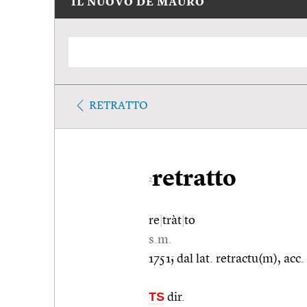
IL NUOVO DE MAURO
RETRATTO
retratto
2
re
|
tràt
|
to
s.m.
1751; dal lat. retractu(m), acc.
TS
dir.