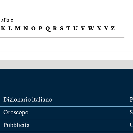
 alla z
K
L
M
N
O
P
Q
R
S
T
U
V
W
X
Y
Z
Dizionario italiano
P
Oroscopo
S
Pubblicità
U