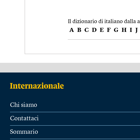
Il dizionario di italiano dalla a
A
B
C
D
E
F
G
H
I
J
Chi siamo
Contattaci
Sommario