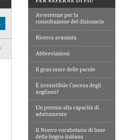
PER SAPERNE DI PIÙ
Avvertenze per la
consultazione del dizionario
A
Ricerca avanzata
Abbreviazioni
Il gran mare delle parole
È irresistibile l’ascesa degli
anglismi?
Un premio alla capacità di
adattamento
Il Nuovo vocabolario di base
della lingua italiana