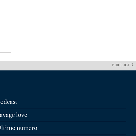
PUBBLICITÀ
odcast
avage love
ltimo numero