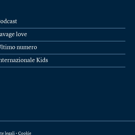
odcast
avage love
ltimo numero
nternazionale Kids
te legali
•
Cookie