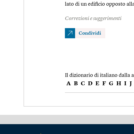
lato di un edificio opposto all
Correzioni e suggerimenti
Condividi
Il dizionario di italiano dalla a
A
B
C
D
E
F
G
H
I
J