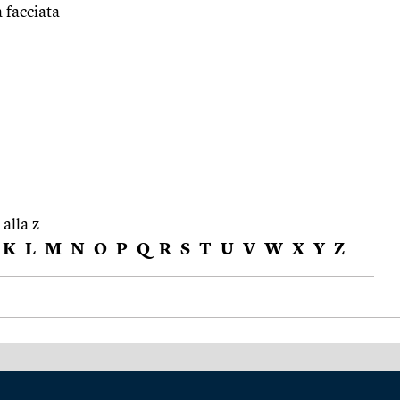
a facciata
 alla z
K
L
M
N
O
P
Q
R
S
T
U
V
W
X
Y
Z