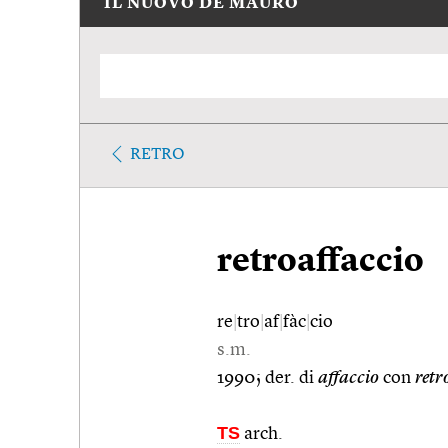
IL NUOVO DE MAURO
RETRO
retroaffaccio
re
|
tro
|
af
|
fàc
|
cio
s.m.
1990; der. di
affaccio
con
retr
TS
arch.