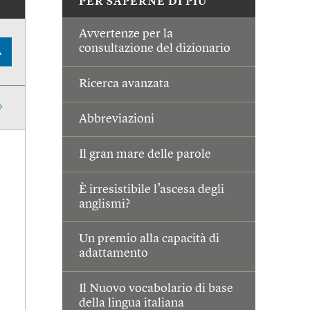
PER SAPERNE DI PIÙ
Avvertenze per la
consultazione del dizionario
A
Ricerca avanzata
Abbreviazioni
Il gran mare delle parole
È irresistibile l’ascesa degli
anglismi?
Un premio alla capacità di
adattamento
Il Nuovo vocabolario di base
della lingua italiana