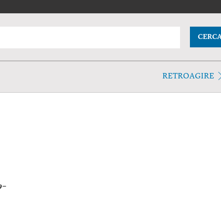
CERC
RETROAGIRE
o–