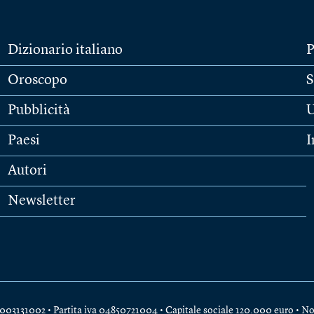
Dizionario italiano
P
Oroscopo
S
Pubblicità
U
Paesi
I
Autori
Newsletter
e 04003131002 • Partita iva 04850721004 • Capitale sociale 120.000 euro •
No